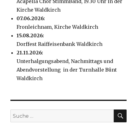
Acapella Chor StimmBand, 19.30 Uhr in der
Kirche Waldkirch
07.06.2026:
Fronleichnam, Kirche Waldkirch
15.08.2026:
Dorffest Raiffeisenbank Waldkirch
21.11.2026:
Unterhalgungsabend, Nachmittags und
Abendvorstellung in der Turnhalle Bünt
Waldkirch
SU
Suche
nach: