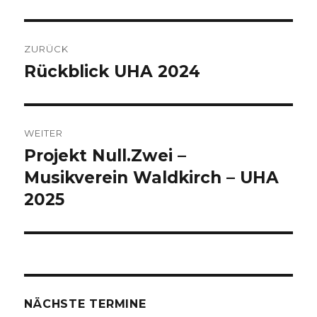
Beitrags-
ZURÜCK
Navigation
Rückblick UHA 2024
Vorheriger
Beitrag:
WEITER
Projekt Null.Zwei –
Nächster
Beitrag:
Musikverein Waldkirch – UHA
2025
NÄCHSTE TERMINE